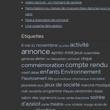
Apéro-lecture : un moment de partage
Perturbations ou risques de coupure d’eau dans les jours à
venir
Mise à disposition de compost
Une superbe dégustation
Étiquettes
activité
11 novembre
8 mai
14 juillet
annonce
après-midi jeux
assemblée
cirque
générale
atelier
beaujolais
carnaval
bal
compte rendu
commémoration
enfants
Environnement
débat
créatif
Fleurissement
inscription
fête
gymnastique
informatique
jeux de société
musiqu
jeunesse
marché
jeux
noël
programme
Pâques
randonnée
repas
oenophile
soirée
salon des vignerons
soirée alsacienne
Soirée
d'azelot
théâtre
voeux
sortie
école de
voyage
visite