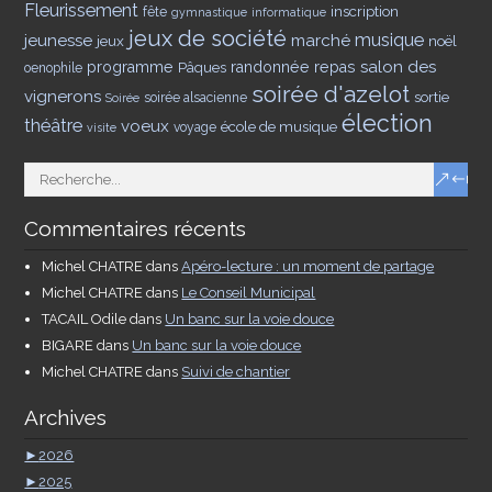
Fleurissement
inscription
fête
gymnastique
informatique
jeux de société
musique
jeunesse
marché
jeux
noël
salon des
programme
Pâques
randonnée
repas
oenophile
soirée d'azelot
vignerons
sortie
soirée alsacienne
Soirée
élection
théâtre
voeux
école de musique
voyage
visite
Commentaires récents
Michel CHATRE
dans
Apéro-lecture : un moment de partage
Michel CHATRE
dans
Le Conseil Municipal
TACAIL Odile
dans
Un banc sur la voie douce
BIGARE
dans
Un banc sur la voie douce
Michel CHATRE
dans
Suivi de chantier
Archives
►
2026
►
2025