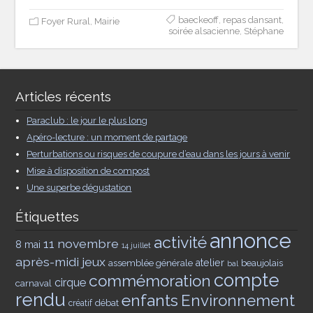
baeckeoff
,
repas dansant
,
Foyer Rural
,
Mairie
soirée alsacienne
,
Stéphane
Articles récents
Paraclub : le jour le plus long
Apéro-lecture : un moment de partage
Perturbations ou risques de coupure d’eau dans les jours à venir
Mise à disposition de compost
Une superbe dégustation
Étiquettes
annonce
activité
11 novembre
8 mai
14 juillet
après-midi jeux
assemblée générale
atelier
beaujolais
bal
compte
commémoration
cirque
carnaval
rendu
enfants
Environnement
débat
créatif