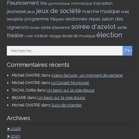
Fleurissement
inscription
fête
gymnastique
informatique
jeux de société
musique
jeunesse
marché
jeux
noël
salon des
programme
Pâques
randonnée
repas
oenophile
soirée d'azelot
vignerons
sortie
soirée alsacienne
Soirée
élection
théâtre
voeux
école de musique
voyage
visite
Commentaires récents
Michel CHATRE
dans
Apéro-lecture : un moment de partage
Michel CHATRE
dans
Le Conseil Municipal
TACAIL Odile
dans
Un banc sur la voie douce
BIGARE
dans
Un banc sur la voie douce
Michel CHATRE
dans
Suivi de chantier
Archives
►
2026
►
2025