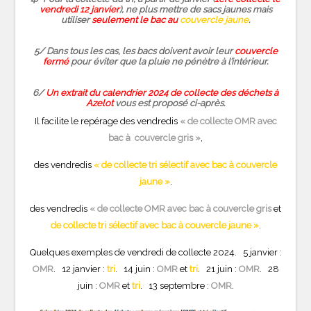
vendredi 12 janvier
), ne plus mettre de sacs jaunes mais
utiliser
seulement le bac au
couvercle jaune
.
5/ Dans tous les cas, les bacs doivent avoir leur
couvercle
fermé
pour éviter que la pluie ne pénètre à l’intérieur.
6/
Un extrait du calendrier 2024 de collecte des déchets à
Azelot
vous est proposé ci-après.
Il facilite le repérage des vendredis
« de collecte OMR avec
bac à couvercle gris »
,
des vendredis
«
de collecte tri sélectif avec bac à couvercle
jaune »
.
des vendredis
«
de collecte OMR avec bac à couvercle gris
et
de collecte tri sélectif avec bac à couvercle jaune »
.
Quelques exemples de vendredi de collecte 2024. 5 janvier :
OMR
. 12 janvier :
tri
. 14 juin :
OMR
et
tri
. 21 juin :
OMR
. 28
juin :
OMR
et
tri
. 13 septembre :
OMR
.