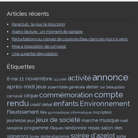
Articles récents
Paraclub : le jour le plus long
Apéro-lecture : un moment de partage
Perturbations ou risques de coupure d’eau dans les jours à venir
Mise à disposition de compost
Une superbe dégustation
Étiquettes
annonce
activité
11 novembre
8 mai
14 juillet
après-midi jeux
assemblée générale
atelier
beaujolais
bal
compte
commémoration
cirque
carnaval
rendu
enfants
Environnement
débat
créatif
Fleurissement
inscription
fête
gymnastique
informatique
jeux de société
musique
jeunesse
marché
jeux
noël
salon des
programme
Pâques
randonnée
repas
oenophile
soirée d'azelot
vignerons
sortie
soirée alsacienne
Soirée