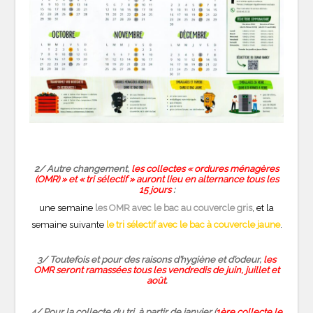
2/ Autre changement,
les collectes « ordures ménagères
(OMR) » et « tri sélectif » auront lieu en alternance tous les
15 jours
:
une semaine
les OMR avec le bac au couvercle gris
, et la
semaine suivante
le tri sélectif avec le bac à couvercle jaune
.
3/ Toutefois et pour des raisons d’hygiène et d’odeur,
les
OMR seront ramassées tous les vendredis de juin, juillet et
août
.
4/ Pour la collecte du tri, à partir de janvier (
1ère collecte le