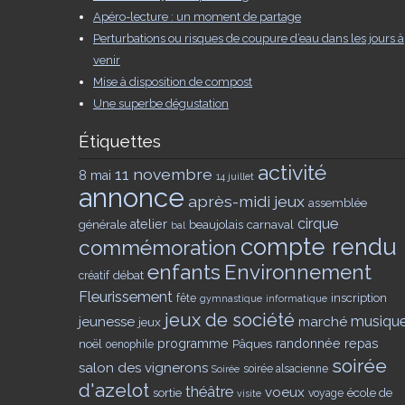
Apéro-lecture : un moment de partage
Perturbations ou risques de coupure d’eau dans les jours à
venir
Mise à disposition de compost
Une superbe dégustation
Étiquettes
activité
11 novembre
8 mai
14 juillet
annonce
après-midi jeux
assemblée
cirque
générale
atelier
beaujolais
carnaval
bal
compte rendu
commémoration
enfants
Environnement
débat
créatif
Fleurissement
inscription
fête
gymnastique
informatique
jeux de société
musiqu
jeunesse
marché
jeux
noël
programme
Pâques
randonnée
repas
oenophile
soirée
salon des vignerons
soirée alsacienne
Soirée
d'azelot
théâtre
voeux
sortie
école de
voyage
visite