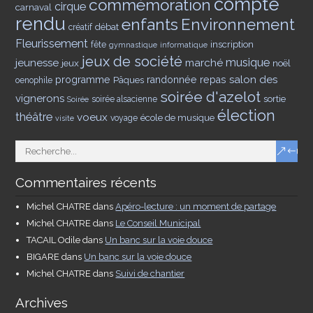
compte
commémoration
cirque
carnaval
rendu
enfants
Environnement
débat
créatif
Fleurissement
inscription
fête
gymnastique
informatique
jeux de société
musique
jeunesse
marché
jeux
noël
salon des
programme
Pâques
randonnée
repas
oenophile
soirée d'azelot
vignerons
sortie
soirée alsacienne
Soirée
élection
théâtre
voeux
école de musique
voyage
visite
Commentaires récents
Michel CHATRE
dans
Apéro-lecture : un moment de partage
Michel CHATRE
dans
Le Conseil Municipal
TACAIL Odile
dans
Un banc sur la voie douce
BIGARE
dans
Un banc sur la voie douce
Michel CHATRE
dans
Suivi de chantier
Archives