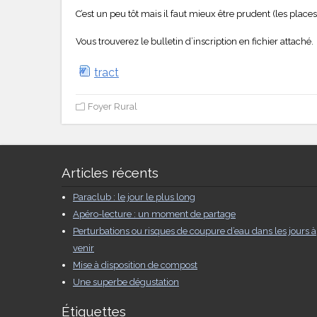
C’est un peu tôt mais il faut mieux être prudent (les places
Vous trouverez le bulletin d’inscription en fichier attaché.
tract
Foyer Rural
Articles récents
Paraclub : le jour le plus long
Apéro-lecture : un moment de partage
Perturbations ou risques de coupure d’eau dans les jours à
venir
Mise à disposition de compost
Une superbe dégustation
Étiquettes