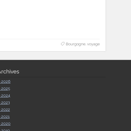
Bourgogne
,
voyage
Archives
►
2026
►
2025
►
2024
►
2023
►
2022
►
2021
►
2020
►
2019