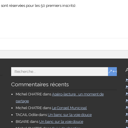
 sont réservées pour les 50 premiers inscrits).
Commentaires récents
Michel CHATRE
dans
Apéro-lecture : un moment de
partage
Michel CHATRE
dans
Le Conseil Municipal
TACAIL Odile
dans
Un banc sur la voie douce
BIGARE
dans
Un banc sur la voie douce