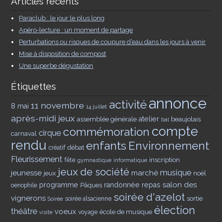
Articles récents
Paraclub : le jour le plus long
Apéro-lecture : un moment de partage
Perturbations ou risques de coupure d’eau dans les jours à venir
Mise à disposition de compost
Une superbe dégustation
Étiquettes
annonce
activité
11 novembre
8 mai
14 juillet
après-midi jeux
assemblée générale
atelier
beaujolais
bal
compte
commémoration
cirque
carnaval
rendu
enfants
Environnement
débat
créatif
Fleurissement
inscription
fête
gymnastique
informatique
jeux de société
musique
jeunesse
marché
jeux
noël
salon des
programme
Pâques
randonnée
repas
oenophile
soirée d'azelot
vignerons
sortie
soirée alsacienne
Soirée
élection
théâtre
voeux
école de musique
voyage
visite