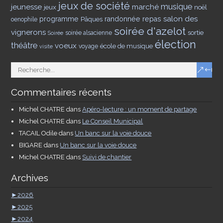
jeux de société
musique
jeunesse
marché
jeux
noël
salon des
programme
Pâques
randonnée
repas
oenophile
soirée d'azelot
vignerons
sortie
soirée alsacienne
Soirée
élection
théâtre
voeux
école de musique
voyage
visite
Commentaires récents
Michel CHATRE
dans
Apéro-lecture : un moment de partage
Michel CHATRE
dans
Le Conseil Municipal
TACAIL Odile
dans
Un banc sur la voie douce
BIGARE
dans
Un banc sur la voie douce
Michel CHATRE
dans
Suivi de chantier
Archives
►
2026
►
2025
►
2024