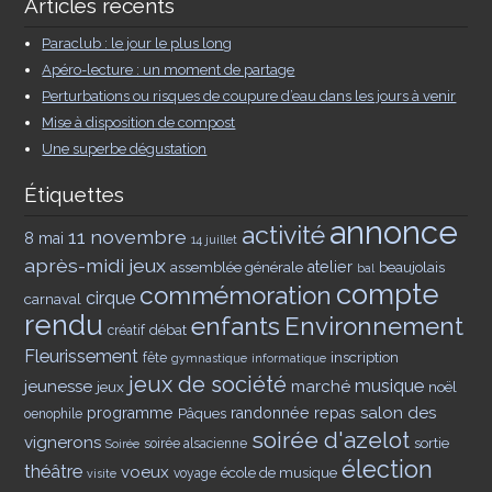
Articles récents
Paraclub : le jour le plus long
Apéro-lecture : un moment de partage
Perturbations ou risques de coupure d’eau dans les jours à venir
Mise à disposition de compost
Une superbe dégustation
Étiquettes
annonce
activité
11 novembre
8 mai
14 juillet
après-midi jeux
assemblée générale
atelier
beaujolais
bal
compte
commémoration
cirque
carnaval
rendu
enfants
Environnement
débat
créatif
Fleurissement
inscription
fête
gymnastique
informatique
jeux de société
musique
jeunesse
marché
jeux
noël
salon des
programme
Pâques
randonnée
repas
oenophile
soirée d'azelot
vignerons
sortie
soirée alsacienne
Soirée
élection
théâtre
voeux
école de musique
voyage
visite