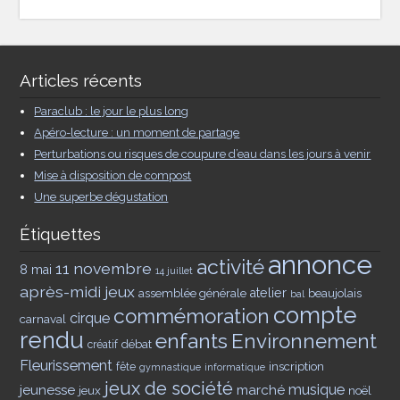
Articles récents
Paraclub : le jour le plus long
Apéro-lecture : un moment de partage
Perturbations ou risques de coupure d’eau dans les jours à venir
Mise à disposition de compost
Une superbe dégustation
Étiquettes
annonce
activité
11 novembre
8 mai
14 juillet
après-midi jeux
assemblée générale
atelier
beaujolais
bal
compte
commémoration
cirque
carnaval
rendu
enfants
Environnement
débat
créatif
Fleurissement
inscription
fête
gymnastique
informatique
jeux de société
musique
jeunesse
marché
jeux
noël