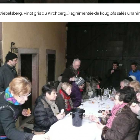
u Wiebelsberg, Pinot gris du Kirchberg…) agrémentée de kouglofs salés unan