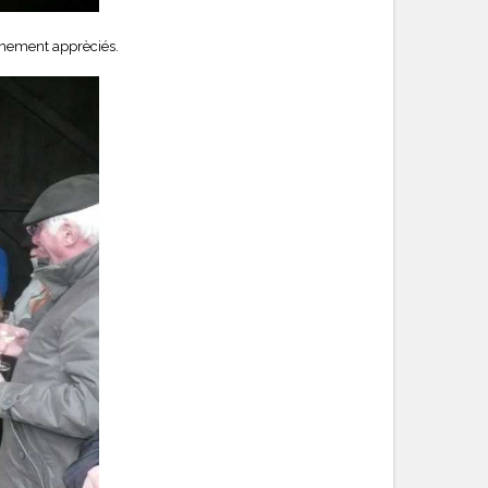
imement apprèciés.