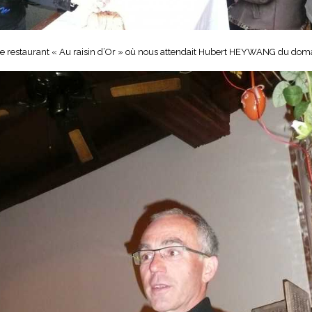
dre le restaurant « Au raisin d’Or » où nous attendait Hubert HEYWANG du 