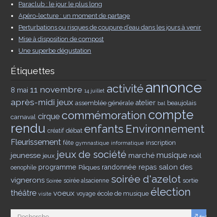
Paraclub : le jour le plus long
Apéro-lecture : un moment de partage
Perturbations ou risques de coupure d’eau dans les jours à venir
Mise à disposition de compost
Une superbe dégustation
Étiquettes
annonce
activité
11 novembre
8 mai
14 juillet
après-midi jeux
assemblée générale
atelier
beaujolais
bal
compte
commémoration
cirque
carnaval
rendu
enfants
Environnement
débat
créatif
Fleurissement
inscription
fête
gymnastique
informatique
jeux de société
musique
jeunesse
marché
jeux
noël
salon des
programme
Pâques
randonnée
repas
oenophile
soirée d'azelot
vignerons
sortie
soirée alsacienne
Soirée
élection
théâtre
voeux
école de musique
voyage
visite