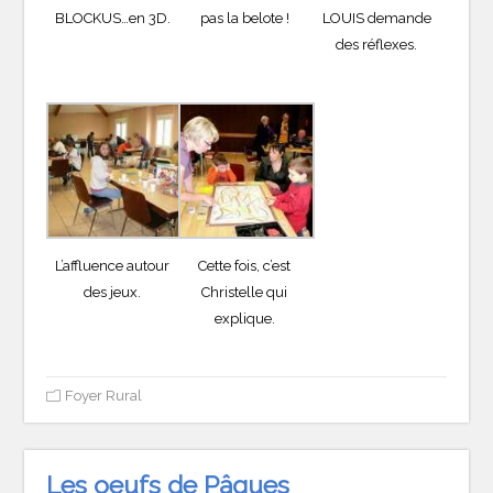
BLOCKUS…en 3D.
pas la belote !
LOUIS demande
des réflexes.
L’affluence autour
Cette fois, c’est
des jeux.
Christelle qui
explique.
Foyer Rural
Les oeufs de Pâques