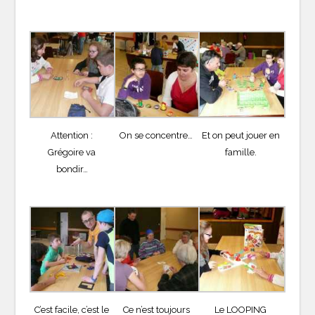
Attention :
On se concentre…
Et on peut jouer en
Grégoire va
famille.
bondir…
C’est facile, c’est le
Ce n’est toujours
Le LOOPING