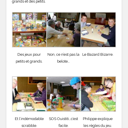
grands et des petits.
Des jeux pour
Non, ce n’est pas la
Le Bazard Bizarre.
petits et grands.
belote…
Et l’indémodable
SOS Ouistiti…c’est
Philippe explique
scrabble.
facile.
les règles du jeu.