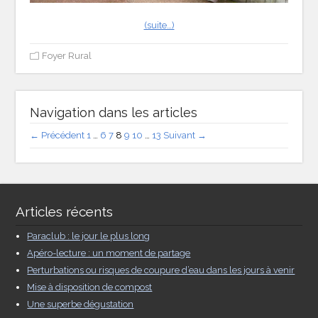
(suite…)
Foyer Rural
Navigation dans les articles
← Précédent
1
…
6
7
8
9
10
…
13
Suivant →
Articles récents
Paraclub : le jour le plus long
Apéro-lecture : un moment de partage
Perturbations ou risques de coupure d’eau dans les jours à venir
Mise à disposition de compost
Une superbe dégustation