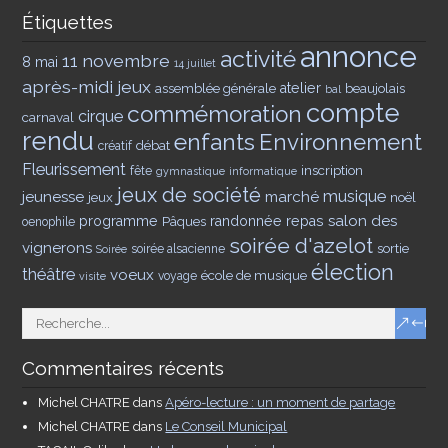
Étiquettes
annonce
activité
11 novembre
8 mai
14 juillet
après-midi jeux
assemblée générale
atelier
beaujolais
bal
compte
commémoration
cirque
carnaval
rendu
enfants
Environnement
débat
créatif
Fleurissement
inscription
fête
gymnastique
informatique
jeux de société
musique
jeunesse
marché
jeux
noël
salon des
programme
Pâques
randonnée
repas
oenophile
soirée d'azelot
vignerons
sortie
soirée alsacienne
Soirée
élection
théâtre
voeux
école de musique
voyage
visite
Commentaires récents
Michel CHATRE
dans
Apéro-lecture : un moment de partage
Michel CHATRE
dans
Le Conseil Municipal