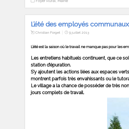
Foyer Rural
,
Mairie
L’été des employés communaux
Christian Forget
9 juillet 2013
L’été est la saison où le travail ne manque pas pour les
Les entretiens habituels continuent, que ce s
station d’épuration.
S’y ajoutent les actions liées aux espaces vert
montrent parfois très envahissants ou le tutora
Le village a la chance de posséder de très no
jours complets de travail.