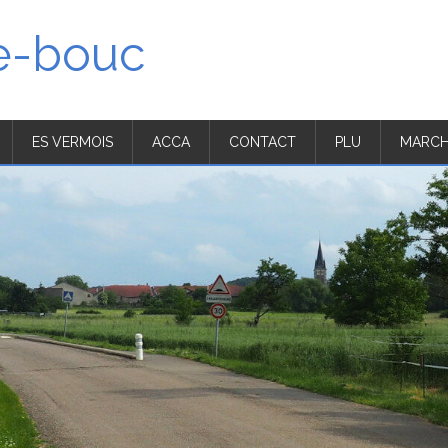
'e-bouc
ES VERMOIS
ACCA
CONTACT
PLU
MARCH