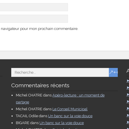
e navigateur pour mon prochain commentaire.
Commentaires récents
Michel CHATRE
dans
Apéro-lecture : un moment de
partage
Michel CHATRE
dans
Le Conseil Municipal
TACAIL Odile
dans
Un banc sur la voie douce
BIGARE
dans
Un banc sur la voie douce