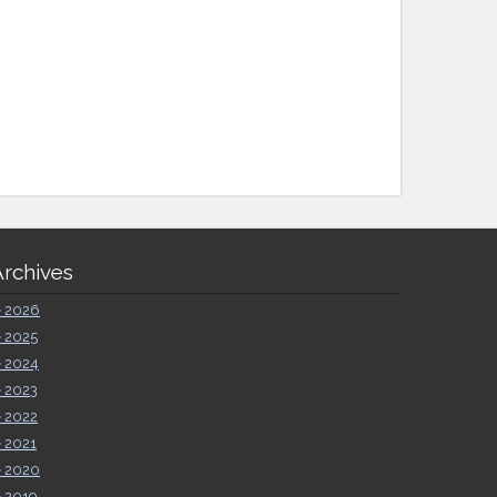
Archives
►
2026
►
2025
►
2024
►
2023
►
2022
►
2021
►
2020
►
2019