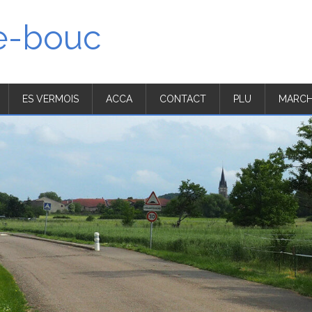
'e-bouc
ES VERMOIS
ACCA
CONTACT
PLU
MARCH