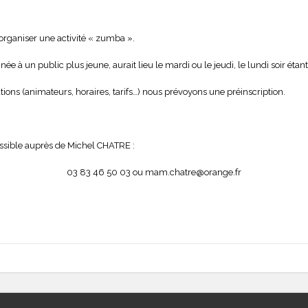
rganiser une activité « zumba ».
e à un public plus jeune, aurait lieu le mardi ou le jeudi, le lundi soir étan
ions (animateurs, horaires, tarifs…) nous prévoyons une préinscription.
possible auprès de Michel CHATRE :
03 83 46 50 03 ou mam.chatre@orange.fr