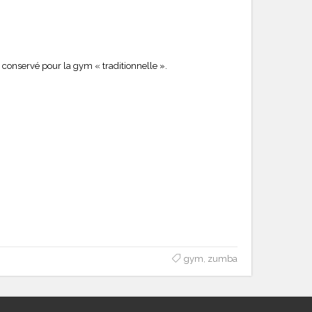
t conservé pour la gym « traditionnelle ».
gym
,
zumba