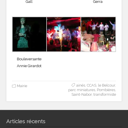
Gall
Gerra
Bouleversante
Annie Girardot
ainés
,
CCAS
,
le Belcour
,
Mairie
parc miniatures
,
Pombières
,
Saint-Nabor
,
transformiste
Articles récents