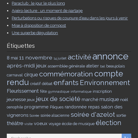
Paraclub : le jour le plus long
Apéro-lecture : un moment de partage
Perturbations ou risques de coupure d’eau dans les jours à venir
Mise à disposition de compost
Une superbe dégustation
Étiquettes
annonce
activité
11 novembre
8 mai
14 juillet
après-midi jeux
assemblée générale
atelier
beaujolais
bal
compte
commémoration
cirque
carnaval
rendu
enfants
Environnement
débat
créatif
Fleurissement
inscription
fête
gymnastique
informatique
jeux de société
musique
jeunesse
marché
jeux
noël
salon des
programme
Pâques
randonnée
repas
oenophile
soirée d'azelot
vignerons
sortie
soirée alsacienne
Soirée
élection
théâtre
voeux
école de musique
voyage
visite