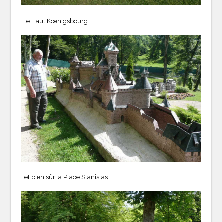
…le Haut Koenigsbourg…
…et bien sûr la Place Stanislas…