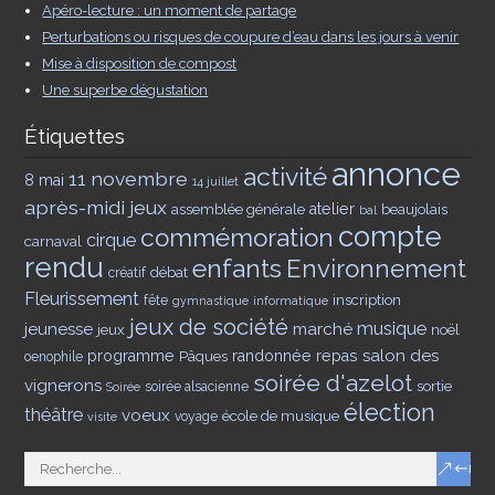
Apéro-lecture : un moment de partage
Perturbations ou risques de coupure d’eau dans les jours à venir
Mise à disposition de compost
Une superbe dégustation
Étiquettes
annonce
activité
11 novembre
8 mai
14 juillet
après-midi jeux
assemblée générale
atelier
beaujolais
bal
compte
commémoration
cirque
carnaval
rendu
enfants
Environnement
débat
créatif
Fleurissement
inscription
fête
gymnastique
informatique
jeux de société
musique
jeunesse
marché
jeux
noël
salon des
programme
Pâques
randonnée
repas
oenophile
soirée d'azelot
vignerons
sortie
soirée alsacienne
Soirée
élection
théâtre
voeux
école de musique
voyage
visite