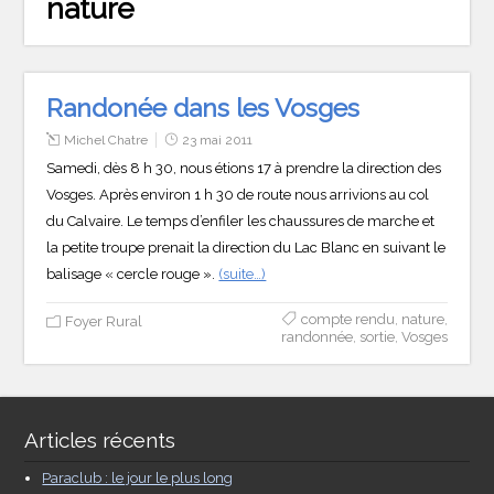
nature
Randonée dans les Vosges
Michel Chatre
23 mai 2011
Samedi, dès 8 h 30, nous étions 17 à prendre la direction des
Vosges. Après environ 1 h 30 de route nous arrivions au col
du Calvaire. Le temps d’enfiler les chaussures de marche et
la petite troupe prenait la direction du Lac Blanc en suivant le
balisage « cercle rouge ».
(suite…)
compte rendu
,
nature
,
Foyer Rural
randonnée
,
sortie
,
Vosges
Articles récents
Paraclub : le jour le plus long