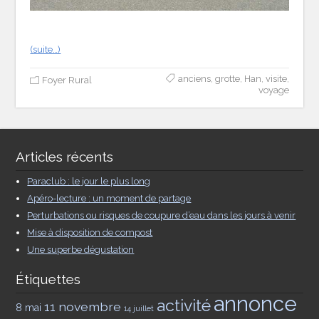
(suite…)
anciens
,
grotte
,
Han
,
visite
,
Foyer Rural
voyage
Articles récents
Paraclub : le jour le plus long
Apéro-lecture : un moment de partage
Perturbations ou risques de coupure d’eau dans les jours à venir
Mise à disposition de compost
Une superbe dégustation
Étiquettes
annonce
activité
11 novembre
8 mai
14 juillet