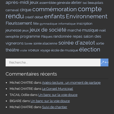
après-midi jeux
assemblée générale
atelier
beaujolais
bal
compte
commémoration
cirque
carnaval
rendu
enfants
Environnement
débat
créatif
Fleurissement
inscription
fête
gymnastique
informatique
jeux de société
musique
jeunesse
marché
jeux
noël
salon des
programme
Pâques
randonnée
repas
oenophile
soirée d'azelot
vignerons
sortie
soirée alsacienne
Soirée
élection
théâtre
voeux
école de musique
voyage
visite
Commentaires récents
Michel CHATRE
dans
Apéro-lecture : un moment de partage
Michel CHATRE
dans
Le Conseil Municipal
TACAIL Odile
dans
Un banc sur la voie douce
BIGARE
dans
Un banc sur la voie douce
Michel CHATRE
dans
Suivi de chantier