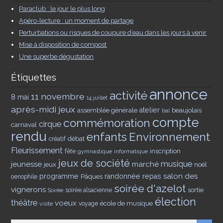
Paraclub : le jour le plus long
Apéro-lecture : un moment de partage
Perturbations ou risques de coupure d’eau dans les jours à venir
Mise à disposition de compost
Une superbe dégustation
Étiquettes
annonce
activité
11 novembre
8 mai
14 juillet
après-midi jeux
assemblée générale
atelier
beaujolais
bal
compte
commémoration
cirque
carnaval
rendu
enfants
Environnement
débat
créatif
Fleurissement
inscription
fête
gymnastique
informatique
jeux de société
musique
jeunesse
marché
jeux
noël
salon des
programme
Pâques
randonnée
repas
oenophile
soirée d'azelot
vignerons
sortie
soirée alsacienne
Soirée
élection
théâtre
voeux
école de musique
voyage
visite