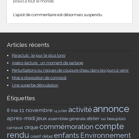
Bravo à tout le monde.
L'ajoût de commentaire est désormais suspendu.
Articles récents
Paraclub : le jour le plus long
Apéro-lecture : un moment de partage
Perturbations ou risques de coupure d’eau dans les jours à venir
Mise à disposition de compost
Une superbe dégustation
Étiquettes
annonce
activité
11 novembre
8 mai
14 juillet
après-midi jeux
assemblée générale
atelier
beaujolais
bal
compte
commémoration
cirque
carnaval
rendu
enfants
Environnement
débat
créatif