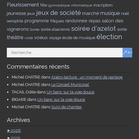
Fleurissement
inscription
fête
gymnastique
informatique
jeux de société
musique
jeunesse
marché
jeux
noël
salon des
programme
Pâques
randonnée
repas
oenophile
soirée d'azelot
vignerons
sortie
soirée alsacienne
Soirée
élection
théâtre
voeux
école de musique
voyage
visite
Commentaires récents
Michel CHATRE
dans
Apéro-lecture : un moment de partage
Michel CHATRE
dans
Le Conseil Municipal
TACAIL Odile
dans
Un banc sur la voie douce
BIGARE
dans
Un banc sur la voie douce
Michel CHATRE
dans
Suivi de chantier
Archives
►
2026
►
2025