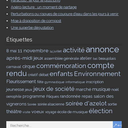
Paraclub : le jour le plus long
Apéro-lecture : un moment de partage
Perturbations ou risques de coupure d’eau dans les jours à venir
Mise à disposition de compost
Une superbe dégustation
Étiquettes
annonce
activité
11 novembre
8 mai
14 juillet
après-midi jeux
assemblée générale
atelier
beaujolais
bal
compte
commémoration
cirque
carnaval
rendu
enfants
Environnement
débat
créatif
Fleurissement
inscription
fête
gymnastique
informatique
jeux de société
musique
jeunesse
marché
jeux
noël
salon des
programme
Pâques
randonnée
repas
oenophile
soirée d'azelot
vignerons
sortie
soirée alsacienne
Soirée
élection
théâtre
voeux
école de musique
voyage
visite