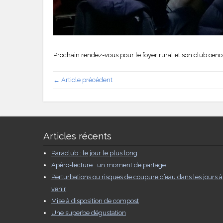
Prochain rendez-vous pour le foyer rural et son club œno
← Article précédent
Articles récents
Paraclub : le jour le plus long
Apéro-lecture : un moment de partage
Perturbations ou risques de coupure d’eau dans les jours à
venir
Mise à disposition de compost
Une superbe dégustation