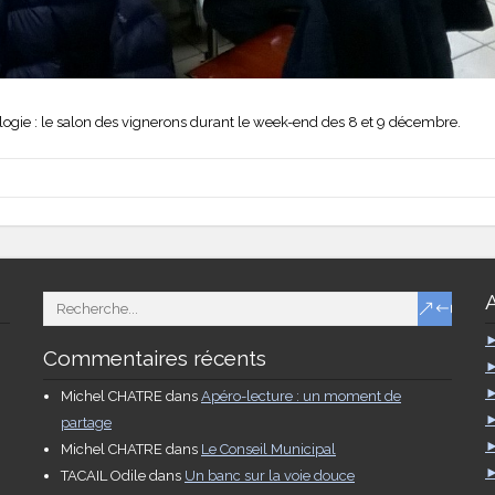
logie : le salon des vignerons durant le week-end des 8 et 9 décembre.
Commentaires récents
Michel CHATRE
dans
Apéro-lecture : un moment de
partage
Michel CHATRE
dans
Le Conseil Municipal
TACAIL Odile
dans
Un banc sur la voie douce