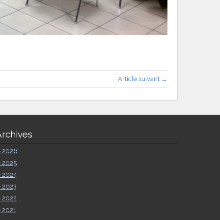
Article suivant →
Archives
►
2026
►
2025
►
2024
►
2023
►
2022
►
2021