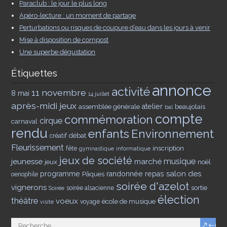
Paraclub : le jour le plus long
Apéro-lecture : un moment de partage
Perturbations ou risques de coupure d’eau dans les jours à venir
Mise à disposition de compost
Une superbe dégustation
Étiquettes
annonce
activité
11 novembre
8 mai
14 juillet
après-midi jeux
assemblée générale
atelier
beaujolais
bal
compte
commémoration
cirque
carnaval
rendu
enfants
Environnement
débat
créatif
Fleurissement
inscription
fête
gymnastique
informatique
jeux de société
musique
jeunesse
marché
jeux
noël
salon des
programme
Pâques
randonnée
repas
oenophile
soirée d'azelot
vignerons
sortie
soirée alsacienne
Soirée
élection
théâtre
voeux
école de musique
voyage
visite