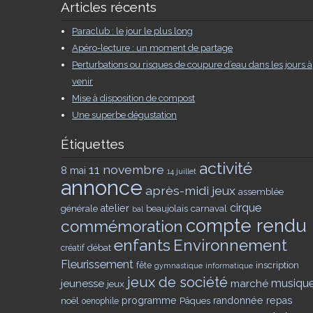
Articles récents
Paraclub : le jour le plus long
Apéro-lecture : un moment de partage
Perturbations ou risques de coupure d’eau dans les jours à
venir
Mise à disposition de compost
Une superbe dégustation
Étiquettes
activité
11 novembre
8 mai
14 juillet
annonce
après-midi jeux
assemblée
cirque
générale
atelier
beaujolais
carnaval
bal
compte rendu
commémoration
enfants
Environnement
débat
créatif
Fleurissement
inscription
fête
gymnastique
informatique
jeux de société
musiqu
jeunesse
marché
jeux
noël
programme
Pâques
randonnée
repas
oenophile