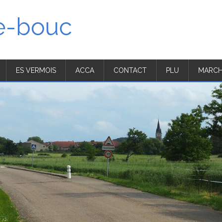
'e-bouc
ES VERMOIS
ACCA
CONTACT
PLU
MARCH