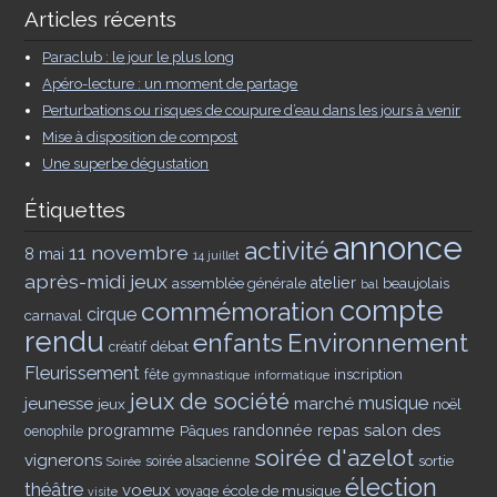
Articles récents
Paraclub : le jour le plus long
Apéro-lecture : un moment de partage
Perturbations ou risques de coupure d’eau dans les jours à venir
Mise à disposition de compost
Une superbe dégustation
Étiquettes
annonce
activité
11 novembre
8 mai
14 juillet
après-midi jeux
assemblée générale
atelier
beaujolais
bal
compte
commémoration
cirque
carnaval
rendu
enfants
Environnement
débat
créatif
Fleurissement
inscription
fête
gymnastique
informatique
jeux de société
musique
jeunesse
marché
jeux
noël
salon des
programme
Pâques
randonnée
repas
oenophile
soirée d'azelot
vignerons
sortie
soirée alsacienne
Soirée
élection
théâtre
voeux
école de musique
voyage
visite