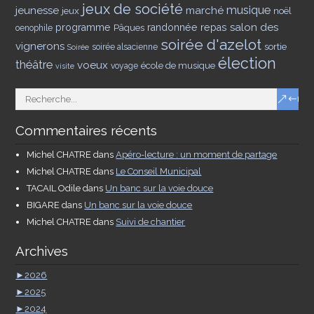
jeux de société
musique
jeunesse
marché
jeux
noël
salon des
programme
Pâques
randonnée
repas
oenophile
soirée d'azelot
vignerons
sortie
soirée alsacienne
Soirée
élection
théâtre
voeux
école de musique
voyage
visite
Commentaires récents
Michel CHATRE
dans
Apéro-lecture : un moment de partage
Michel CHATRE
dans
Le Conseil Municipal
TACAIL Odile
dans
Un banc sur la voie douce
BIGARE
dans
Un banc sur la voie douce
Michel CHATRE
dans
Suivi de chantier
Archives
►
2026
►
2025
►
2024