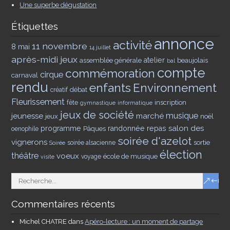
Une superbe dégustation
Étiquettes
annonce
activité
11 novembre
8 mai
14 juillet
après-midi jeux
assemblée générale
atelier
beaujolais
bal
compte
commémoration
cirque
carnaval
rendu
enfants
Environnement
débat
créatif
Fleurissement
inscription
fête
gymnastique
informatique
jeux de société
musique
jeunesse
marché
jeux
noël
salon des
programme
Pâques
randonnée
repas
oenophile
soirée d'azelot
vignerons
sortie
soirée alsacienne
Soirée
élection
théâtre
voeux
école de musique
voyage
visite
Commentaires récents
Michel CHATRE
dans
Apéro-lecture : un moment de partage