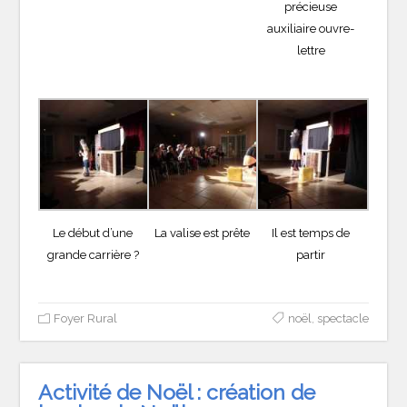
précieuse
auxiliaire ouvre-
lettre
Le début d’une
La valise est prête
Il est temps de
grande carrière ?
partir
Foyer Rural
noël
,
spectacle
Activité de Noël : création de