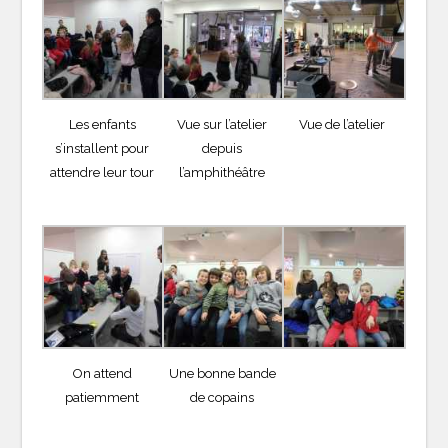
Les enfants
Vue sur l’atelier
Vue de l’atelier
s’installent pour
depuis
attendre leur tour
l’amphithéâtre
On attend
Une bonne bande
patiemment
de copains