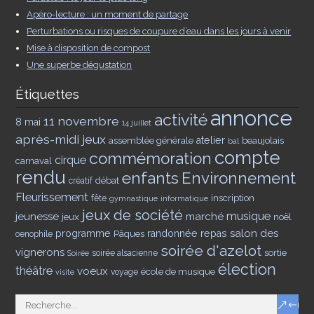
Apéro-lecture : un moment de partage
Perturbations ou risques de coupure d’eau dans les jours à venir
Mise à disposition de compost
Une superbe dégustation
Étiquettes
annonce
activité
11 novembre
8 mai
14 juillet
après-midi jeux
assemblée générale
atelier
beaujolais
bal
compte
commémoration
cirque
carnaval
rendu
enfants
Environnement
débat
créatif
Fleurissement
inscription
fête
gymnastique
informatique
jeux de société
musique
jeunesse
marché
jeux
noël
salon des
programme
Pâques
randonnée
repas
oenophile
soirée d'azelot
vignerons
sortie
soirée alsacienne
Soirée
élection
théâtre
voeux
école de musique
voyage
visite