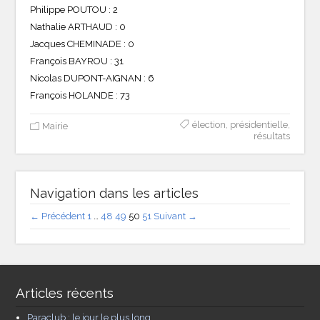
Philippe POUTOU : 2
Nathalie ARTHAUD : 0
Jacques CHEMINADE : 0
François BAYROU : 31
Nicolas DUPONT-AIGNAN : 6
François HOLANDE : 73
élection
,
présidentielle
,
Mairie
résultats
Navigation dans les articles
← Précédent
1
…
48
49
50
51
Suivant →
Articles récents
Paraclub : le jour le plus long