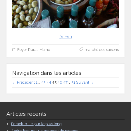
(suite…)
Foyer Rural
,
Mairie
marché des saisons
Navigation dans les articles
← Précédent
1
…
43
44
45
46
47
…
51
Suivant →
Articles récents
Paraclub : le jour le plus long
Apéro-lecture : un moment de partage