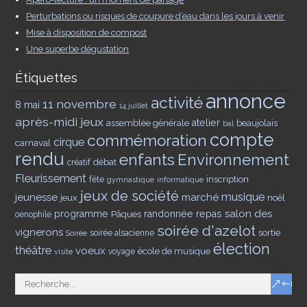
Perturbations ou risques de coupure d’eau dans les jours à venir
Mise à disposition de compost
Une superbe dégustation
Étiquettes
annonce
activité
11 novembre
8 mai
14 juillet
après-midi jeux
assemblée générale
atelier
beaujolais
bal
compte
commémoration
cirque
carnaval
rendu
enfants
Environnement
débat
créatif
Fleurissement
inscription
fête
gymnastique
informatique
jeux de société
musique
jeunesse
marché
jeux
noël
salon des
programme
Pâques
randonnée
repas
oenophile
soirée d'azelot
vignerons
sortie
soirée alsacienne
Soirée
élection
théâtre
voeux
école de musique
voyage
visite