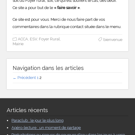
soit du Foyer rural, soit, ce qui est souvent le cas, des deux.
Ce site a pour but de le
« faire savoir »
.
Ce site est pour vous. Merci de nous faire part de vos
commentaires dans la rubrique contact située dans le menu.
ACCA
,
ESV
,
Foyer Rural
,
bienvenue
Mairie
Navigation dans les articles
← Précédent
1
2
Articles récents
Paraclub : le jour le plus long
Apéro-lecture : un moment de partage
Perturbations ou risques de coupure d’eau dans les jours à venir