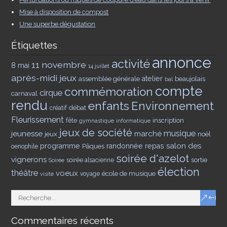
Mise à disposition de compost
Une superbe dégustation
Étiquettes
annonce
activité
11 novembre
8 mai
14 juillet
après-midi jeux
assemblée générale
atelier
beaujolais
bal
compte
commémoration
cirque
carnaval
rendu
enfants
Environnement
débat
créatif
Fleurissement
inscription
fête
gymnastique
informatique
jeux de société
musique
jeunesse
marché
jeux
noël
salon des
programme
Pâques
randonnée
repas
oenophile
soirée d'azelot
vignerons
sortie
soirée alsacienne
Soirée
élection
théâtre
voeux
école de musique
voyage
visite
Commentaires récents