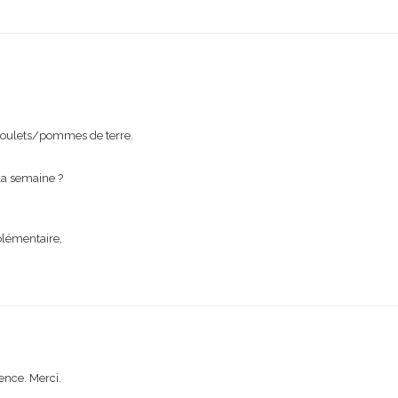
poulets/pommes de terre.
la semaine ?
plémentaire,
ence. Merci.