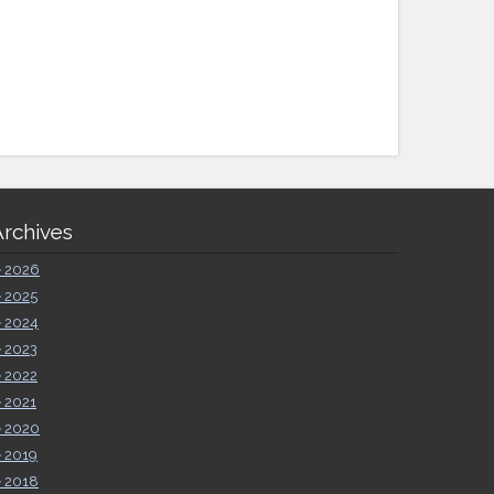
Archives
►
2026
►
2025
►
2024
►
2023
►
2022
►
2021
►
2020
►
2019
►
2018