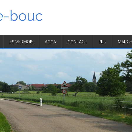
'e-bouc
ES VERMOIS
ACCA
CONTACT
PLU
MARCH