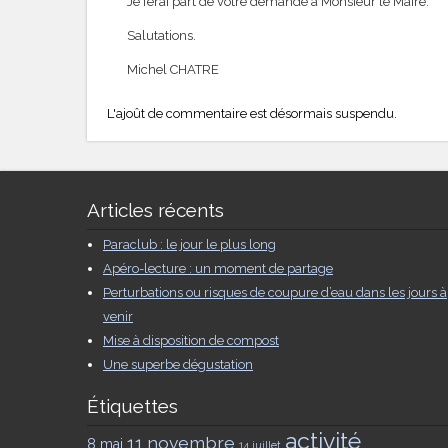
Je ferai part de votre demande à Monsieur le Maire.
Salutations.
Michel CHATRE
L'ajoût de commentaire est désormais suspendu.
Articles récents
Paraclub : le jour le plus long
Apéro-lecture : un moment de partage
Perturbations ou risques de coupure d’eau dans les jours à
venir
Mise à disposition de compost
Une superbe dégustation
Étiquettes
activité
11 novembre
8 mai
14 juillet