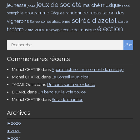
jeux de société
musique
jeunesse
marché
jeux
noël
salon des
programme
Pâques
randonnée
repas
oenophile
soirée d'azelot
vignerons
sortie
soirée alsacienne
Soirée
élection
théâtre
voeux
école de musique
voyage
visite
Commentaires récents
Michel CHATRE
dans
Apéro-lecture : un moment de partage
Michel CHATRE
dans
Le Conseil Municipal
TACAIL Odile
dans
Un banc sur la voie douce
BIGARE
dans
Un banc sur la voie douce
Michel CHATRE
dans
Suivi de chantier
Archives
►
2026
►
2025
►
2024