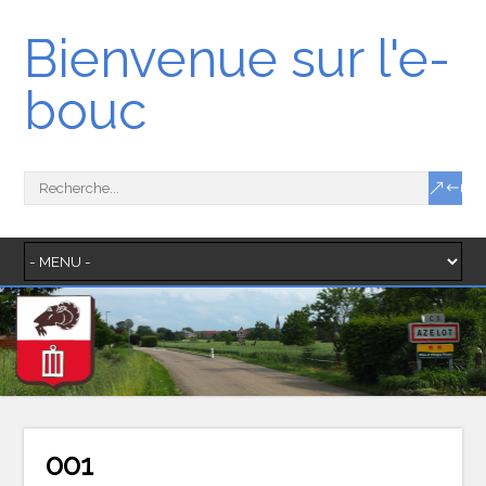
Bienvenue sur l'e-
bouc
001