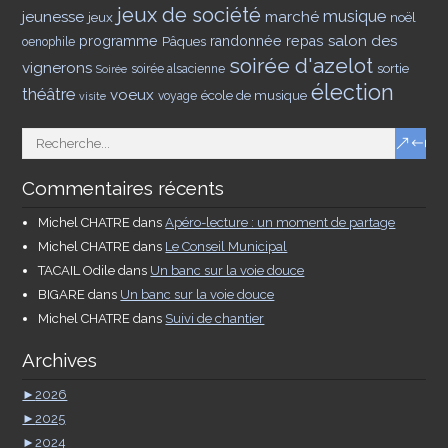
jeux de société
musique
jeunesse
marché
jeux
noël
salon des
programme
Pâques
randonnée
repas
oenophile
soirée d'azelot
vignerons
sortie
soirée alsacienne
Soirée
élection
théâtre
voeux
école de musique
voyage
visite
Commentaires récents
Michel CHATRE
dans
Apéro-lecture : un moment de partage
Michel CHATRE
dans
Le Conseil Municipal
TACAIL Odile
dans
Un banc sur la voie douce
BIGARE
dans
Un banc sur la voie douce
Michel CHATRE
dans
Suivi de chantier
Archives
►
2026
►
2025
►
2024