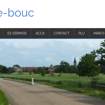
'e-bouc
ES VERMOIS
ACCA
CONTACT
PLU
MARCH