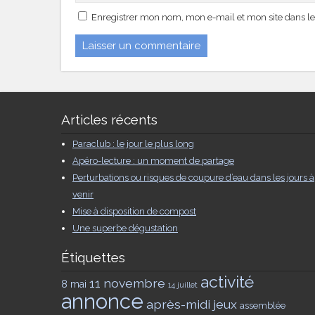
Enregistrer mon nom, mon e-mail et mon site dans l
Articles récents
Paraclub : le jour le plus long
Apéro-lecture : un moment de partage
Perturbations ou risques de coupure d’eau dans les jours à
venir
Mise à disposition de compost
Une superbe dégustation
Étiquettes
activité
11 novembre
8 mai
14 juillet
annonce
après-midi jeux
assemblée