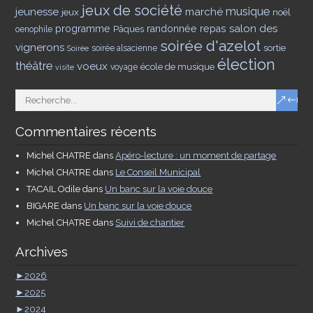
jeux de société
musique
jeunesse
marché
jeux
noël
salon des
programme
Pâques
randonnée
repas
oenophile
soirée d'azelot
vignerons
sortie
soirée alsacienne
Soirée
élection
théâtre
voeux
école de musique
voyage
visite
Commentaires récents
Michel CHATRE
dans
Apéro-lecture : un moment de partage
Michel CHATRE
dans
Le Conseil Municipal
TACAIL Odile
dans
Un banc sur la voie douce
BIGARE
dans
Un banc sur la voie douce
Michel CHATRE
dans
Suivi de chantier
Archives
►
2026
►
2025
►
2024