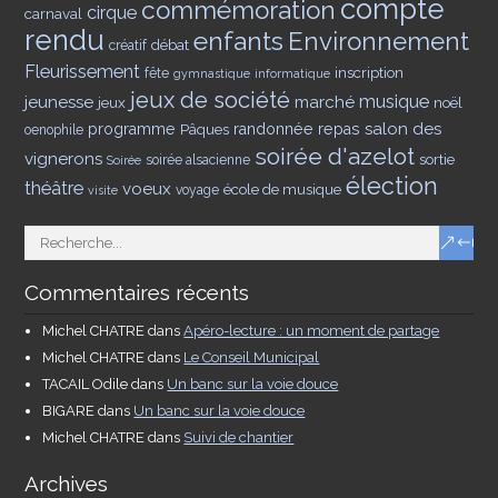
compte
commémoration
cirque
carnaval
rendu
enfants
Environnement
débat
créatif
Fleurissement
inscription
fête
gymnastique
informatique
jeux de société
musique
jeunesse
marché
jeux
noël
salon des
programme
Pâques
randonnée
repas
oenophile
soirée d'azelot
vignerons
sortie
soirée alsacienne
Soirée
élection
théâtre
voeux
école de musique
voyage
visite
Commentaires récents
Michel CHATRE
dans
Apéro-lecture : un moment de partage
Michel CHATRE
dans
Le Conseil Municipal
TACAIL Odile
dans
Un banc sur la voie douce
BIGARE
dans
Un banc sur la voie douce
Michel CHATRE
dans
Suivi de chantier
Archives