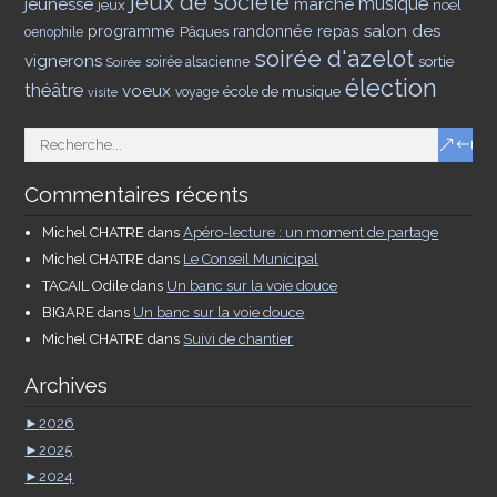
jeux de société
musique
jeunesse
marché
jeux
noël
salon des
programme
Pâques
randonnée
repas
oenophile
soirée d'azelot
vignerons
sortie
soirée alsacienne
Soirée
élection
théâtre
voeux
école de musique
voyage
visite
Commentaires récents
Michel CHATRE
dans
Apéro-lecture : un moment de partage
Michel CHATRE
dans
Le Conseil Municipal
TACAIL Odile
dans
Un banc sur la voie douce
BIGARE
dans
Un banc sur la voie douce
Michel CHATRE
dans
Suivi de chantier
Archives
►
2026
►
2025
►
2024