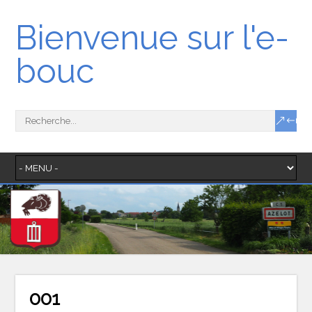
Bienvenue sur l'e-
bouc
001