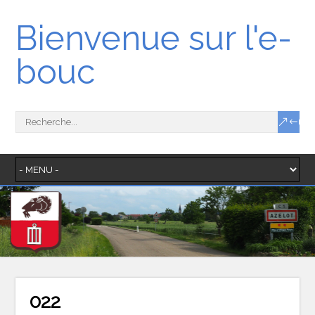
Bienvenue sur l'e-
bouc
022