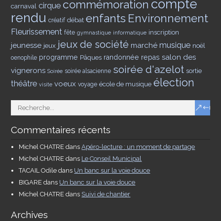
compte
commémoration
cirque
carnaval
rendu
enfants
Environnement
débat
créatif
Fleurissement
inscription
fête
gymnastique
informatique
jeux de société
musique
jeunesse
marché
jeux
noël
salon des
programme
Pâques
randonnée
repas
oenophile
soirée d'azelot
vignerons
sortie
soirée alsacienne
Soirée
élection
théâtre
voeux
école de musique
voyage
visite
Commentaires récents
Michel CHATRE
dans
Apéro-lecture : un moment de partage
Michel CHATRE
dans
Le Conseil Municipal
TACAIL Odile
dans
Un banc sur la voie douce
BIGARE
dans
Un banc sur la voie douce
Michel CHATRE
dans
Suivi de chantier
Archives