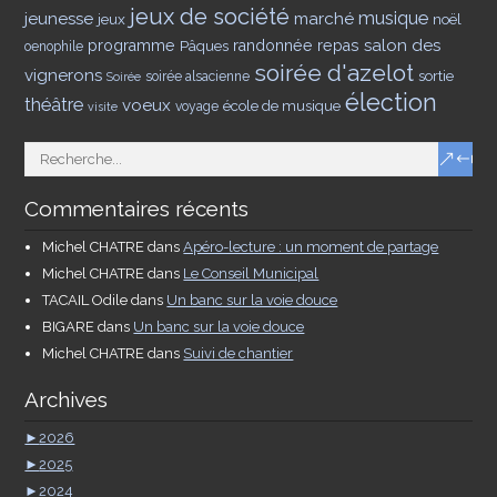
jeux de société
musique
jeunesse
marché
jeux
noël
salon des
programme
Pâques
randonnée
repas
oenophile
soirée d'azelot
vignerons
sortie
soirée alsacienne
Soirée
élection
théâtre
voeux
école de musique
voyage
visite
Commentaires récents
Michel CHATRE
dans
Apéro-lecture : un moment de partage
Michel CHATRE
dans
Le Conseil Municipal
TACAIL Odile
dans
Un banc sur la voie douce
BIGARE
dans
Un banc sur la voie douce
Michel CHATRE
dans
Suivi de chantier
Archives
►
2026
►
2025
►
2024