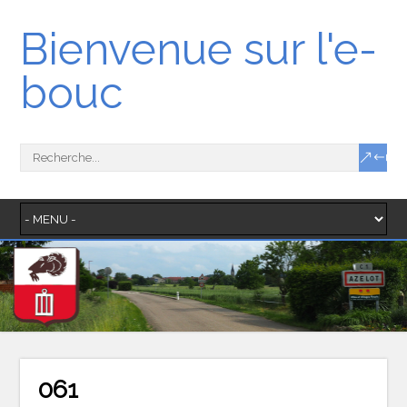
Bienvenue sur l'e-
bouc
061