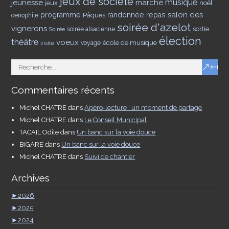
jeux de société
musique
jeunesse
marché
jeux
noël
salon des
programme
Pâques
randonnée
repas
oenophile
soirée d'azelot
vignerons
sortie
soirée alsacienne
Soirée
élection
théâtre
voeux
école de musique
voyage
visite
Commentaires récents
Michel CHATRE
dans
Apéro-lecture : un moment de partage
Michel CHATRE
dans
Le Conseil Municipal
TACAIL Odile
dans
Un banc sur la voie douce
BIGARE
dans
Un banc sur la voie douce
Michel CHATRE
dans
Suivi de chantier
Archives
►
2026
►
2025
►
2024