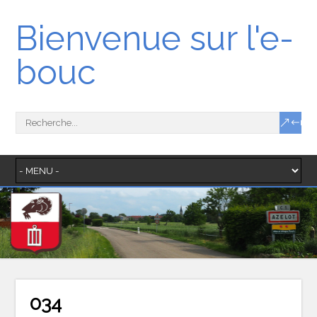
Bienvenue sur l'e-
bouc
034