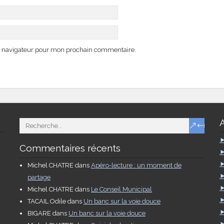
e navigateur pour mon prochain commentaire.
Commentaires récents
Michel CHATRE
dans
Apéro-lecture : un moment de
partage
Michel CHATRE
dans
Le Conseil Municipal
TACAIL Odile
dans
Un banc sur la voie douce
BIGARE
dans
Un banc sur la voie douce