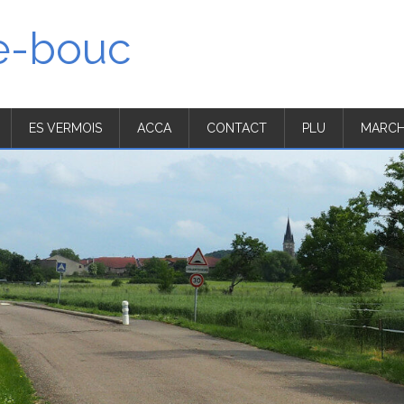
'e-bouc
ES VERMOIS
ACCA
CONTACT
PLU
MARCH