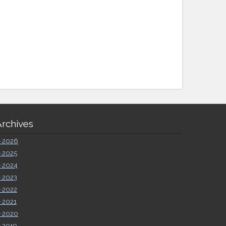
Archives
►
2026
►
2025
►
2024
►
2023
►
2022
►
2021
►
2020
►
2019