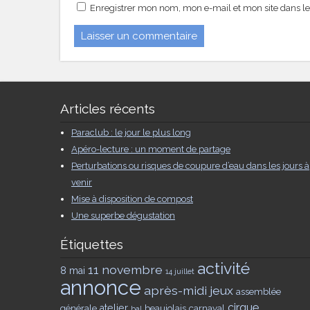
Enregistrer mon nom, mon e-mail et mon site dans l
Articles récents
Paraclub : le jour le plus long
Apéro-lecture : un moment de partage
Perturbations ou risques de coupure d’eau dans les jours à
venir
Mise à disposition de compost
Une superbe dégustation
Étiquettes
activité
11 novembre
8 mai
14 juillet
annonce
après-midi jeux
assemblée
cirque
générale
atelier
beaujolais
carnaval
bal