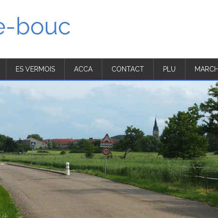
'e-bouc
ES VERMOIS
ACCA
CONTACT
PLU
MARCH