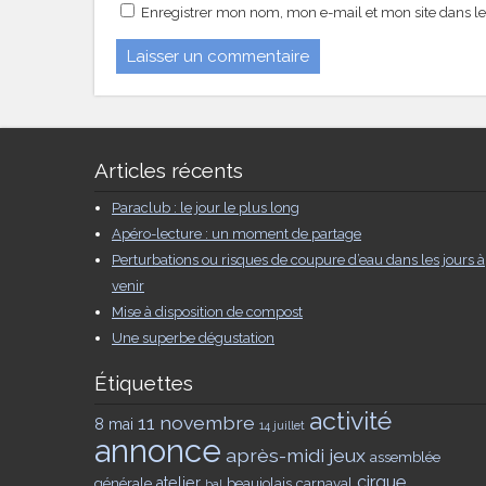
Enregistrer mon nom, mon e-mail et mon site dans l
Articles récents
Paraclub : le jour le plus long
Apéro-lecture : un moment de partage
Perturbations ou risques de coupure d’eau dans les jours à
venir
Mise à disposition de compost
Une superbe dégustation
Étiquettes
activité
11 novembre
8 mai
14 juillet
annonce
après-midi jeux
assemblée
cirque
générale
atelier
beaujolais
carnaval
bal