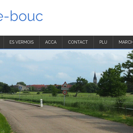
'e-bouc
ES VERMOIS
ACCA
CONTACT
PLU
MARCH