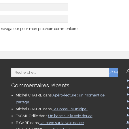
e navigateur pour mon prochain commentaire.
Commentaires récents
Michel CHATRE
dans
Apéro-lecture : un moment de
partage
Michel CHATRE
dans
Le Conseil Municipal
TACAIL Odile
dans
Un banc sur la voie douce
BIGARE
dans
Un banc sur la voie douce