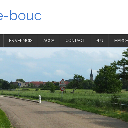
'e-bouc
ES VERMOIS
ACCA
CONTACT
PLU
MARCH