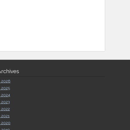
Archives
►
2026
►
2025
►
2024
►
2023
►
2022
►
2021
►
2020
►
2019