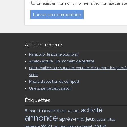
Enregistrer mon nom, mon e-mail et mon site dans l
Articles récents
Paraclub : le jour le plus long
Apéro-lecture : un moment de partage
Perturbations ou risques de coupure d’eau dans les jours à
venir
Mise à disposition de compost
Une superbe dégustation
Étiquettes
activité
11 novembre
8 mai
14 juillet
annonce
après-midi jeux
assemblée
cirque
générale
atelier
beaujolais
carnaval
bal