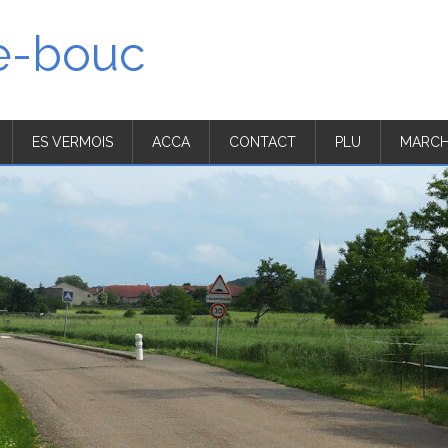
'e-bouc
ES VERMOIS
ACCA
CONTACT
PLU
MARCH