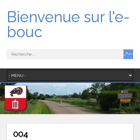
Bienvenue sur l'e-
bouc
004