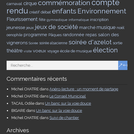
compte
commémoration
cirque
carnaval
rendu
enfants
Environnement
débat
créatif
Fleurissement
inscription
fête
gymnastique
informatique
jeux de société
musique
jeunesse
marché
jeux
noël
salon des
programme
Pâques
randonnée
repas
oenophile
soirée d'azelot
vignerons
sortie
soirée alsacienne
Soirée
élection
théâtre
voeux
école de musique
voyage
visite
Commentaires récents
Michel CHATRE
dans
Apéro-lecture : un moment de partage
Michel CHATRE
dans
Le Conseil Municipal
TACAIL Odile
dans
Un banc sur la voie douce
BIGARE
dans
Un banc sur la voie douce
Michel CHATRE
dans
Suivi de chantier
Archives