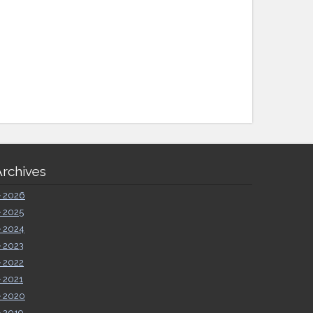
Archives
►
2026
►
2025
►
2024
►
2023
►
2022
►
2021
►
2020
►
2019