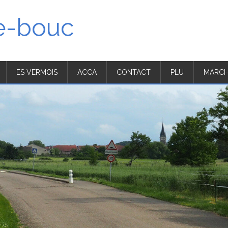
'e-bouc
ES VERMOIS
ACCA
CONTACT
PLU
MARCH