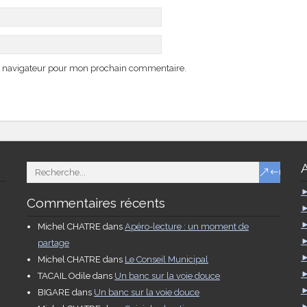
e navigateur pour mon prochain commentaire.
Commentaires récents
Michel CHATRE
dans
Apéro-lecture : un moment de
partage
Michel CHATRE
dans
Le Conseil Municipal
TACAIL Odile
dans
Un banc sur la voie douce
BIGARE
dans
Un banc sur la voie douce